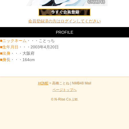
会員登録済の方はログインしてください
PROFILE
■ニックネーム
・・・ことっち
■生年月日
・・・2003年4月20日
■出身
・・・大阪府
■身長
・・・164cm
HOME
> 高橋ことね | NMB48 Mail
ページトップへ
© N-Rise Co.,Ltd.